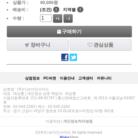
상품가 :
40,000
원
배송비 :
(조건)
!
지역별
!
수량 :
+1
-1
구매하기
장바구니
관심상품
상점정보
PC버젼
이용안내
고객센터
커뮤니티
상호명 : (주)디브이인사이드
대표 : 박상훈 | 개인정보 보호 책임자 : 박상훈
사업자등록번호 :211-88-91787 | 통신판매업신고번호 : 제 2013-서울강남-01087
호
전화 : 02-544-2283 | 팩스 : 02-545-2283
주소 : 경기 고양시 덕양구 청초로 10 GL메트로시티한강 A2동 301호
이용약관
|
개인정보처리방침
ⓒ(주)디브이인사이드 All rights reserved.
Make
Shop