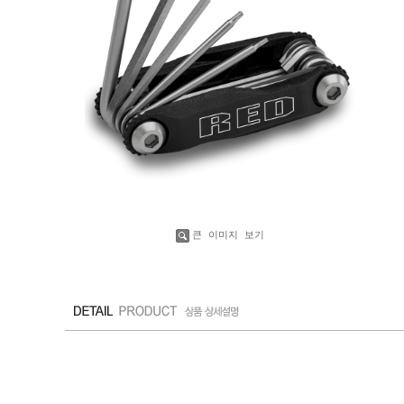
수량증가
수량감소
큰 이미지 보기