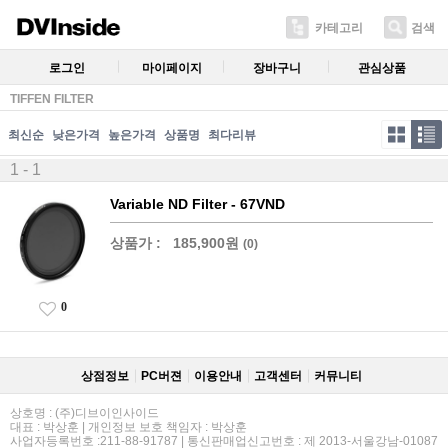
카테고리
검색
로그인
마이페이지
장바구니
관심상품
TIFFEN FILTER
최신순
낮은가격
높은가격
상품명
최다리뷰
1 - 1
Variable ND Filter - 67VND
상품가 :
185,900원
(0)
0
상점정보
PC버젼
이용안내
고객센터
커뮤니티
상호명 : (주)디브이인사이드
대표 : 박상훈 | 개인정보 보호 책임자 : 박상훈
사업자등록번호 :211-88-91787 | 통신판매업신고번호 : 제 2013-서울강남-01087